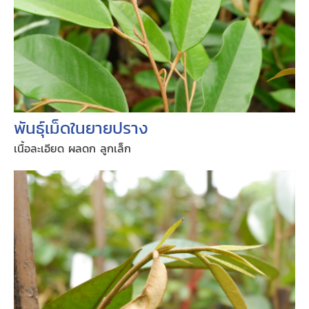
พันธุ์เม็ดในยายปราง
เนื้อละเอียด ผลดก ลูกเล็ก