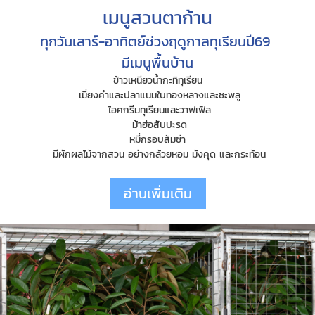
เมนูสวนตาก้าน
ทุกวันเสาร์-อาทิตย์ช่วงฤดูกาลทุเรียนปี69
มีเมนูพื้นบ้าน
ข้าวเหนียวน้ำกะทิทุเรียน
เมี่ยงคำและปลาแนมใบทองหลางและชะพลู
ไอศกรีมทุเรียนและวาฟเฟิล
ม้าฮ่อสับปะรด
หมี่กรอบส้มซ่า
มีผักผลไม้จากสวน อย่างกล้วยหอม มังคุด และกระท้อน
อ่านเพิ่มเติม