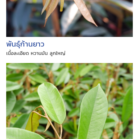
พันธุ์ก้านยาว
เนื้อละเอียด หวานมัน ลูกใหญ่