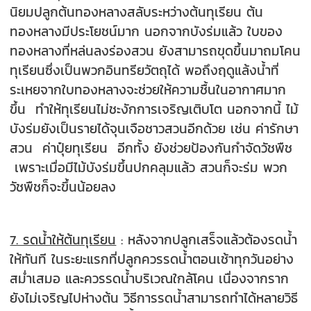
นิยมปลูกต้นทองหลางสลับระหว่างต้นทุเรียน ต้น
ทองหลางมีประโยชน์มาก นอกจากบังร่มแล้ว ใบของ
ทองหลางที่หล่นลงร่องสวน ยังสามารถขุดขึ้นมาถมโคน
ทุเรียนซึ่งเป็นพวกอินทรียวัตถุได้ พอถึงฤดูแล้งน้ำที่
ระเหยจากใบทองหลางจะช่วยให้ความชื้นในอากาศมาก
ขึ้น ทำให้ทุเรียนไม่ชะงักการเจริญเติบโต นอกจากนี้ ไม้
บังร่มยังเป็นรายได้จุนเจือชาวสวนอีกด้วย เช่น ค่ารักษา
สวน ค่าปุ๋ยทุเรียน อีกทั้ง ยังช่วยป้องกันกำจัดวัชพืช
เพราะเมื่อมีไม้บังร่มขึ้นปกคลุมแล้ว สวนก็จะร่ม พวก
วัชพืชก็จะขึ้นน้อยลง
7. รดน้ำให้ต้นทุเรียน
: หลังจากปลูกเสร็จแล้วต้องรดน้ำ
ให้ทันที ในระยะแรกที่ปลูกควรรดน้ำตอนเช้าทุกวันอย่าง
สม่ำเสมอ และควรรดน้ำบริเวณใกล้โคน เนื่องจากราก
ยังไม่เจริญไปห่างต้น วิธีการรดน้ำสามารถทำได้หลายวิธี