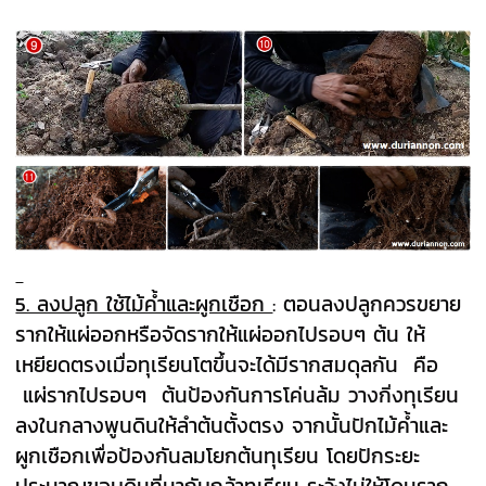
5. ลงปลูก ใช้ไม้ค้ำและผูกเชือก
: ตอนลงปลูกควรขยาย
รากให้แผ่ออกหรือจัดรากให้แผ่ออกไปรอบๆ ต้น ให้
เหยียดตรงเมื่อทุเรียนโตขึ้นจะได้มีรากสมดุลกัน คือ
แผ่รากไปรอบๆ ต้นป้องกันการโค่นล้ม วางกิ่งทุเรียน
ลงในกลางพูนดินให้ลำต้นตั้งตรง จากนั้นปักไม้ค้ำและ
ผูกเชือกเพื่อป้องกันลมโยกต้นทุเรียน โดยปักระยะ
ประมาณขอบดินที่มากับกล้าทุเรียน ระวังไม่ให้โดนราก