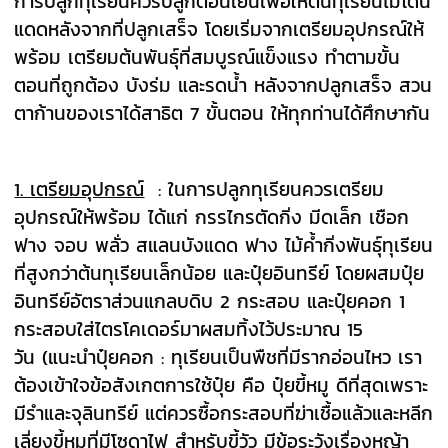
การปลูกทุเรียนควรปลูกตอนเย็นเพื่อให้ต้นทุเรียนไม่โดน
แดดหลังจากที่ปลูกเสร็จ โดยเริ่มจากเตรียมอุปกรณ์ให้
พร้อม เตรียมต้นพันธุ์ที่สมบูรณ์แข็งแรง ทำตามขั้น
ตอนที่ถูกต้อง บังร่ม และรดน้ำ หลังจากปลูกเสร็จ สวน
ตาก้านของเราได้สาธิต 7 ขั้นตอน ให้ทุกท่านได้ศึกษากัน
1. เตรียมอุปกรณ์
: ในการปลูกทุเรียนควรเตรียม
อุปกรณ์ให้พร้อม ได้แก่
กรรไกรตัดกิ่ง
มีดเล็ก เชือก
ฟาง จอบ พลั่ว สแลนบังแดด ฟาง
ไม้ค้ำกิ่งพันธ์ุทุเรียน
ที่สูงกว่าต้นทุเรียนเล็กน้อย และ
ปุ๋ยอินทรีย์
โดยผสมปุ๋ย
อินทรีย์อัตราส่วนแกลบดิบ 2 กระสอบ และปุ๋ยคอก 1
กระสอบใส่ไตรโคเดอร์มาผสมทิ้งไว้ประมาณ 15
วัน
(แนะนำปุ๋ยคอก : ทุเรียนเป็นพืชที่มีรากอ่อนไหว เรา
ต้องเข้าใจข้อสังเกตการใช้ปุ๋ย คือ ปุ๋ยขี้หมู ดีที่สุดเพราะ
มีรำและจุลินทรีย์ แต่ควรซื้อกระสอบที่ฆ่าเชื้อแล้วและหลีก
เลี่ยงขี้หมูที่มีโซดาไฟ สำหรับขี้วัว มีข้อระวังเรื่องหญ้า