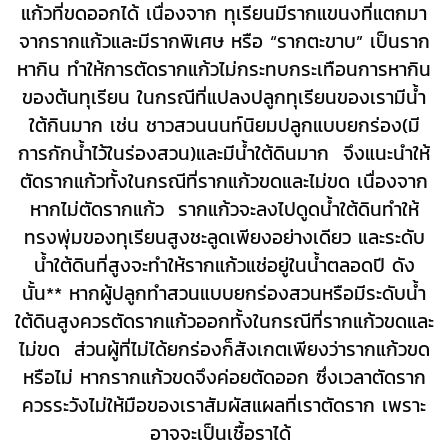
แก้วที่ขดออกได้ เนื่องจาก ทุเรียนมีรากแขนงที่แตกมา
จากรากแก้วและมีรากพิเศษ หรือ “รากตะขาบ” เป็นราก
หากิน ทำให้การตัดรากแก้วไม่กระทบกระเทือนการหากิน
ของต้นทุเรียน ในกรณีที่แปลงปลูกทุเรียนของเรามีน้ำ
ใต้กินมาก เช่น
ชาวสวนนนท์นิยมปลูกแบบยกร่อง(มี
การกักน้ำไว้ในร่องสวน)และมีน้ำใต้ดินมาก จึงแนะนำให้
ตัดรากแก้วทั้งในกรณีที่รากแก้วขดและไม่ขด เนื่องจาก
หากไม่ตัดรากแก้ว รากแก้วจะลงไปดูดน้ำใต้ดินทำให้
ทรงพุ่มของทุเรียนสูงชะลูดเพียงอย่างเดียว และระดับ
น้ำใต้ดินที่สูงจะทำให้รากแก้วแช่อยู่ในน้ำตลอดปี ดัง
นั้น** หากผู้ปลูกทำสวนแบบยกร่องสวนหรือมีระดับน้ำ
ใต้ดินสูงควรตัดรากแก้วออกทั้งใน
กรณีที่รากแก้วขดและ
ไม่ขด ส่วนผู้ที่ไม่ได้ยกร่องก็สังเกตเพียงว่ารากแก้วขด
หรือไม่ หากรากแก้วขดจึงค่อยตัดออก ซึ่งเวลาตัดราก
ควรระวังไม่ให้มือของเราสัมผัสแผลที่เราตัดราก เพราะ
อาจจะเป็นเชื้อราได้