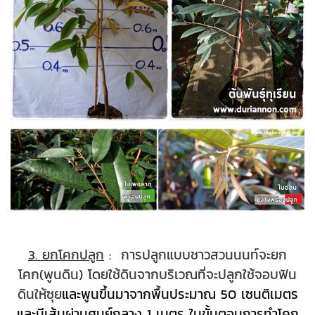
3. ยกโคกปลูก
: การปลูกแบบชาวสวนนนท์จะยก
โคก(พูนดิน) โดยใช้ดินจากบริเวณที่จะปลูกใช้จอบฟัน
ดินให้ซุย
และพูนขึ้นมาจากพื้นประมาณ 50 เซนติเมตร
และมีเส้นผ่านศูนย์กลาง 1 เมตร ในขั้นตอนการทำโคก