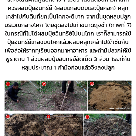
ควรผสมปุ๋ยอินทรีย์ (ผสมแกลบดิบและปุ๋ยคอก) คลุก
เคล้าไปกับดินที่ยกเป็นโคกจะดีมาก จากนั้นขุดหลุมปลูก
บริเวณกลางโคก โดยขุดลงไปเท่าขนาดถุงชำ (ภาพที่ 7)
ในกรณีที่ไม่ได้ผสมปุ๋ยอินทรีย์ไปบนโคก เราก็สามารถใช้
ปุ๋ยอินทรีย์เทลงบนโคกแล้วผสมคลุกเคล้าไปได้เช่นกัน
เพื่อล่อให้รากทุเรียนออกมาหาอาหาร และถ้ามีปลวกให้ใช้
พูราดาน 1 ส่วนผสมปุ๋ยอินทรีย์อัดเม็ด 3 ส่วน โรยที่ก้น
หลุมประมาณ 1 กำมือก่อนแล้วจึงลงปลูก