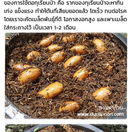
ของการใช้ตอทุเรียนป่า คือ รากของทุเรียนป่าจะหากิน
เก่ง แข็งแรง ทำให้ต้นที่เสียบยอดแล้ว โตเร็ว ทนต่อโรค
โดยเราจะคัดเมล็ดพันธุ์ที่ดี โอกาสงอกสู
ง และเพาะเมล็ด
ใส่กระถางไว้ เป็นเวลา 1-2 เดือน