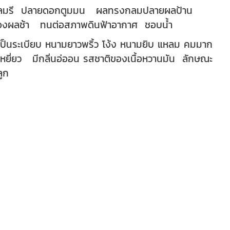
มกลมรี ปลายดอกตูมมน ผลทรงกลมปลายผลป้าน
ของผลช้า ทนต่อสภาพดินฟ้าอากาศ ชอบน้ำ
เป็นระเบียบ หนามยาวพริ้ว โง้ง หนามยิบ แหลม คมมาก
เหยี่ยว มีกลิ่นอ่ออน รสชาติของเนื้อหวานมัน ลักษณะ
ปลูก