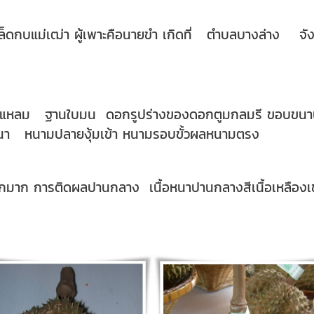
็ดกบแม่เฒ่า ผู้เพาะคือนายขำ เกิดที่ ตำบลบางล่าง จังห
เรียวแหลม ฐานใบมน ดอกรูปร่างของดอกตูมกลมรี ขอบขนาน
า หนามปลายงุ้มเข้า หนามรอบขั้วผลหนามตรง
กมาก การติดผลปานกลาง เนื้อหนาปานกลางสีเนื้อเหลืองเข