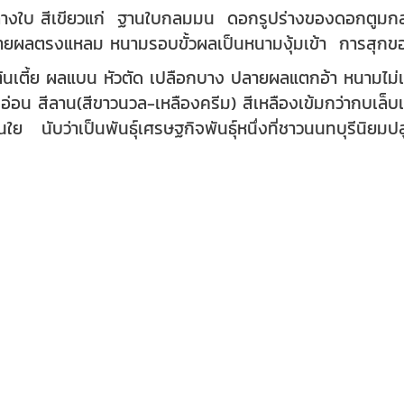
างใบ สีเขียวแก่ ฐานใบกลมมน ดอกรูปร่างของดอกตู
ยผลตรงแหลม หนามรอบขั้วผลเป็นหนามงุ้มเข้า การสุก
ต้นเตี้ย ผลแบน หัวตัด เปลือกบาง ปลายผลแตกอ้า หนามไม่
อน สีลาน(สีขาวนวล-เหลืองครีม) สีเหลืองเข้มกว่ากบเล็บ
้นใย นับว่าเป็นพันธุ์เศรษฐกิจพันธุ์หนึ่งที่ชาวนนทบุรีนิยม