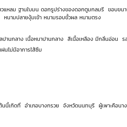
เรียวแหลม ฐานใบมน ดอกรูปร่างของดอกตูมกลมรี ขอบขนาน
หนามปลายงุ้มเข้า หนามรอบขั้วผล หนามตรง
กลาง เนื้อหนาปานกลาง สีเนื้อเหลือง มีกลิ่นอ่อน รสชาต
นฝนไม่มีอาการไส้ซึม
ต้นนี้เกิดที่ อำเภอบางกรวย จังหวัดนนทบุรี ผู้เพาะคือน