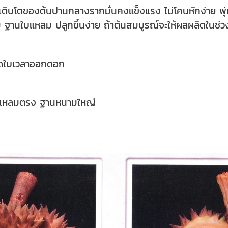
เติบโตของต้นปานกลางรากมั่นคงแข็งแรง ไม่โคนหักง่าย พ
 ฐานใบแหลม ปลูกขึ้นง่าย ถ้าต้นสมบูรณ์จะให้ผลผลิตในช่วงปร
ัดใบเวลาออกดอก
นามแหลมตรง ฐานหนามใหญ่