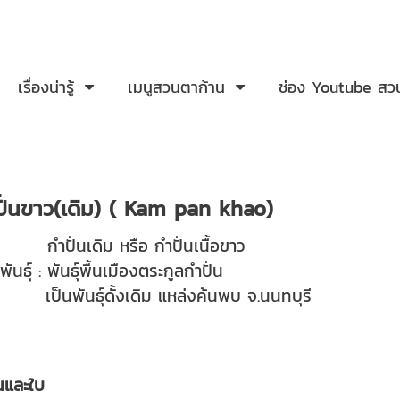
เรื่องน่ารู้
เมนูสวนตาก้าน
ช่อง Youtube สว
ำปั่นขาว(เดิม) ( Kam pan khao)
์ : กำปั่นเดิม หรือ กำปั่นเนื้อขาว
นธุ์ : พันธุ์พื้นเมืองตระกูลกำปั่น
: เป็นพันธุ์ดั้งเดิม แหล่งค้นพบ จ.นนทบุรี
นและใบ