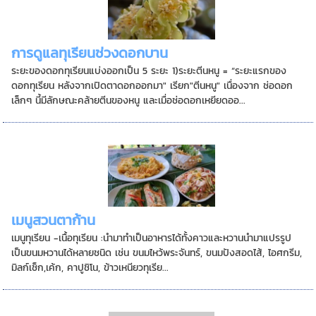
การดูแลทุเรียนช่วงดอกบาน
ระยะของดอกทุเรียนแบ่งออกเป็น 5 ระยะ 1)ระยะตีนหนู = “ระยะแรกของ
ดอกทุเรียน หลังจากเปิดตาดอกออกมา" เรียก"ตีนหนู" เนื่องจาก ช่อดอก
เล็กๆ นี้มีลักษณะคล้ายตีนของหนู และเมื่อช่อดอกเหยียดออ...
เมนูสวนตาก้าน
เมนูทุเรียน -เนื้อทุเรียน :นำมาทำเป็นอาหารได้ทั้งคาวและหวานนำมาแปรรูป
เป็นขนมหวานได้หลายชนิด เช่น ขนมไหว้พระจันทร์, ขนมปังสอดไส้, ไอศกรีม,
มิลก์เช็ก,เค้ก, คาปูชิโน, ข้าวเหนียวทุเรีย...