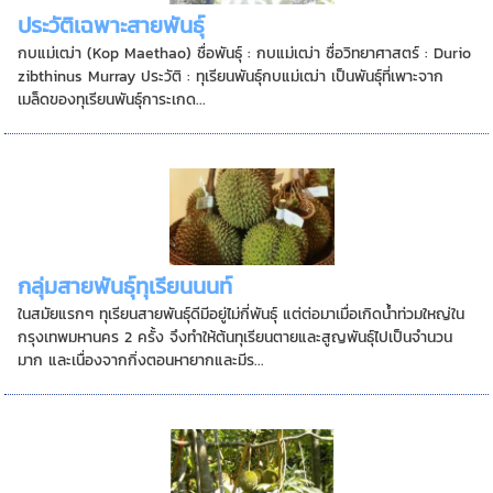
ประวัติเฉพาะสายพันธุ์
กบแม่เฒ่า (Kop Maethao) ชื่อพันธุ์ : กบแม่เฒ่า ชื่อวิทยาศาสตร์ : Durio
zibthinus Murray ประวัติ : ทุเรียนพันธุ์กบแม่เฒ่า เป็นพันธุ์ที่เพาะจาก
เมล็ดของทุเรียนพันธุ์การะเกด...
กลุ่มสายพันธุ์ทุเรียนนนท์
ในสมัยแรกๆ ทุเรียนสายพันธุ์ดีมีอยู่ไม่กี่พันธุ์ แต่ต่อมาเมื่อเกิดน้ำท่วมใหญ่ใน
กรุงเทพมหานคร 2 ครั้ง จึงทำให้ต้นทุเรียนตายและสูญพันธุ์ไปเป็นจำนวน
มาก และเนื่องจากกิ่งตอนหายากและมีร...