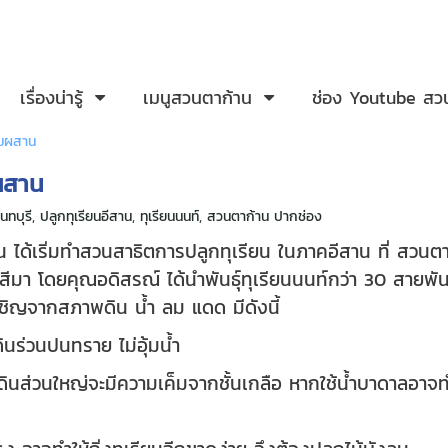
เรื่องน่ารู้
เมนูสวนตาก้าน
ช่อง Youtube สว
สมผสาน
ผสาน
นนทบุรี
,
ปลูกทุเรียนอีสาน
,
ทุเรียนนนท์
,
สวนตาก้าน ปากช่อง
น ได้เริ่มทำสวนสาธิตการปลูกทุเรียน ในภาคอีสาน ที่ สว
ีมา โดยคุณอดิสรณ์ ได้นำพันธุ์ทุเรียนนนท์กว่า 30 สายพั
ผชิญจากสภาพดิน น้ำ ลม แดด มีดังนี้
ดินร่วนปนทราย ไม่อุ้มน้ำ
้ดินส่วนใหญ่จะมีความเค็มจากชั้นเกลือ หากใช้น้ำบาดาลอาจท
ี