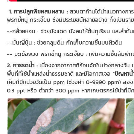
1. การปลูกพืชผสมผสาน :
สวนตาก้านได้นำแนวทางการป
พริกขี้หนู กระเจี๊ยบ ซึ่งมีประโยชน์หลายอย่าง ทั้งเป็นร
--กล้วยหอม : ช่วยบังแดด บังลมให้ต้นทุเรียน และลำต้นที
--มันญี่ปุ่น : ช่วยคลุมดิน กักเก็บความชื้นบนผิวดิน
-- มะเขือพวง พริกขี้หนู กระเจี๊ยบ : เพิ่มความชื้นสัมพ
2. การรดน้ำ :
เนื่องจากอากาศที่ร้อนจัดในช่วงกลางวัน เ
พื้นที่ที่ใช้น้ำแหล่งน้ำธรรมชาติ และมีโอกาสเจอ
“ปัญหาน้
เค็มที่มีหน่วยวัดเป็น ppm (ช่วงค่า 0-9990 ppm) สอง เคร
0.3 ppt หรือ ต่ำกว่า 300 ppm หากเกษตรกรใช้นำที่มีค