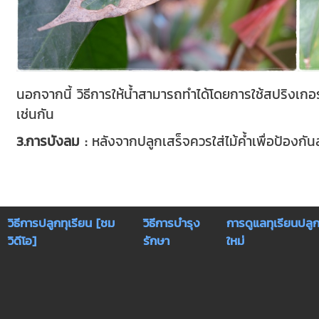
นอกจากนี้ วิธีการให้น้ำสามารถทำได้โดยการใช้สปริงเกอร์ห
เช่นกัน
3.การบังลม
:
หลังจากปลูกเสร็จควรใส่ไม้ค้ำเพื่อป้องกั
วิธีการปลูกทุเรียน [ชม
วิธีการบำรุง
การดูแลทุเรียนปลู
วิดีโอ]
รักษา
ใหม่