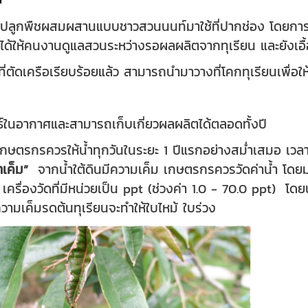
ลูกพืชผสมผสานแบบชาวสวนนนท์มาใช้ที่ปากช่อง โดยการปลู
ายได้ให้คนงานดูแลสวนระหว่างรอผลผลิตจากทุเรียน และยังเอื้อ
่ตัดเครือเรียบร้อยแล้ว สามารถนำมาวางที่โคกทุเรียนเพื่อให
ัทธ์ในอากาศและสามารถเก็บเกี่ยวผลผลิตได้ตลอดทั้งปี
กษตรกรควรให้น้ำทุกวันในระยะ 1 ปีแรกอย่างสม่ำเสมอ เวลาที
ำเค็ม
”
จากน้ำใต้ดินมีความเค็ม เกษตรกรควรวัดค่าน้ำ โดยมาต
ื่องวัดที่มีหน่วยเป็น ppt (ช่วงค่า 1.0 - 70.0 ppt) โดยน้ำท
วามเค็มรดต้นทุเรียนจะทำให้ใบไหม้ ใบร่วง